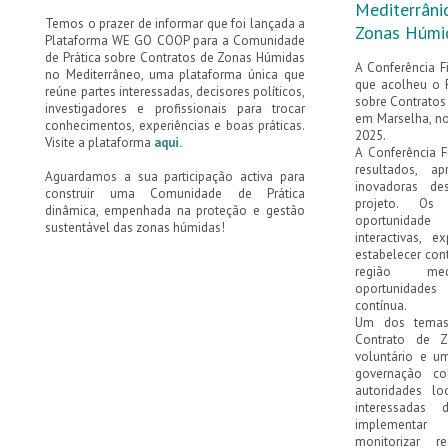
Mediterrâni
Temos o prazer de informar que foi lançada a
Zonas Húmi
Plataforma WE GO COOP para a Comunidade
de Prática sobre Contratos de Zonas Húmidas
A Conferência 
no Mediterrâneo, uma plataforma única que
que acolheu o 
reúne partes interessadas, decisores políticos,
sobre Contratos
investigadores e profissionais para trocar
em Marselha, n
conhecimentos, experiências e boas práticas.
2025.
Visite a plataforma
aqui.
A Conferência F
resultados, a
Aguardamos a sua participação activa para
inovadoras de
construir uma Comunidade de Prática
projeto. Os 
dinâmica, empenhada na proteção e gestão
oportunidade
sustentável das zonas húmidas!
interactivas, 
estabelecer con
região medi
oportunidade
contínua.
Um dos temas
Contrato de 
voluntário e u
governação co
autoridades lo
interessadas 
implementar
monitorizar 