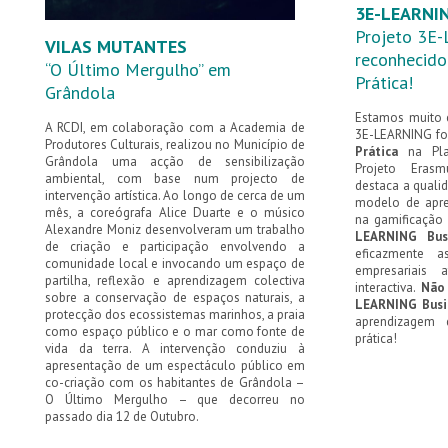
3E-LEARNI
Projeto 3E
VILAS MUTANTES
reconhecid
“O Último Mergulho” em
Prática!
Grândola
Estamos muito c
A RCDI, em colaboração com a Academia de
3E-LEARNING fo
Produtores Culturais, realizou no Município de
Prática
na Pla
Grândola uma acção de sensibilização
Projeto Erasm
ambiental, com base num projecto de
destaca a quali
intervenção artística. Ao longo de cerca de um
modelo de apr
mês, a coreógrafa Alice Duarte e o músico
na gamificação
Alexandre Moniz desenvolveram um trabalho
LEARNING Bus
de criação e participação envolvendo a
eficazmente a
comunidade local e invocando um espaço de
empresariais
partilha, reflexão e aprendizagem colectiva
interactiva.
Não
sobre a conservação de espaços naturais, a
LEARNING Busi
protecção dos ecossistemas marinhos, a praia
aprendizagem 
como espaço público e o mar como fonte de
prática!
vida da terra. A intervenção conduziu à
apresentação de um espectáculo público em
co-criação com os habitantes de Grândola –
O Último Mergulho – que decorreu no
passado dia 12 de Outubro.